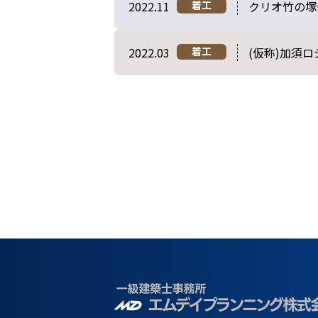
2022.11
クリオ竹の塚
着工
2022.03
(仮称)加須
着工