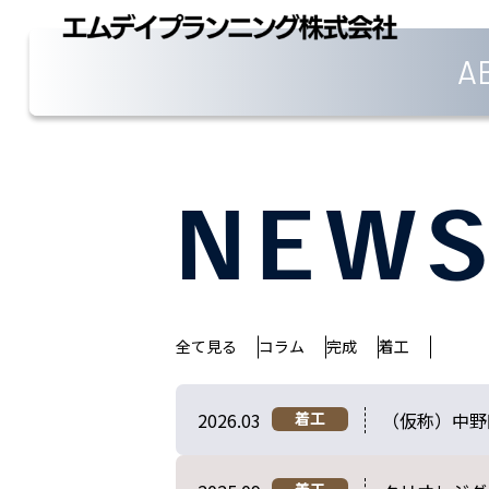
A
NEW
全て見る
コラム
完成
着工
2026.03
（仮称）中野
着工