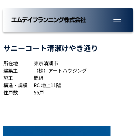
サニーコート清瀬けやき通り
所在地
東京清瀬市
建築主
（株）アートハウジング
施工
間組
構造・規模
RC 地上11階
住戸数
55戸